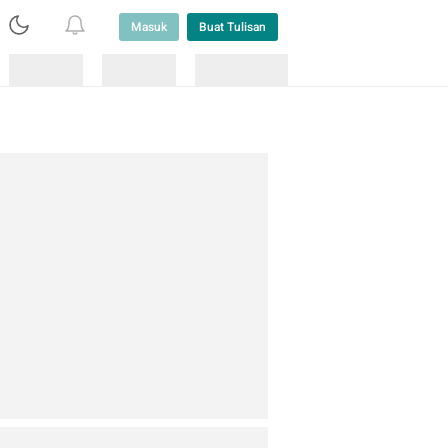
Masuk
Buat Tulisan
Loading
Loading
Lainnya