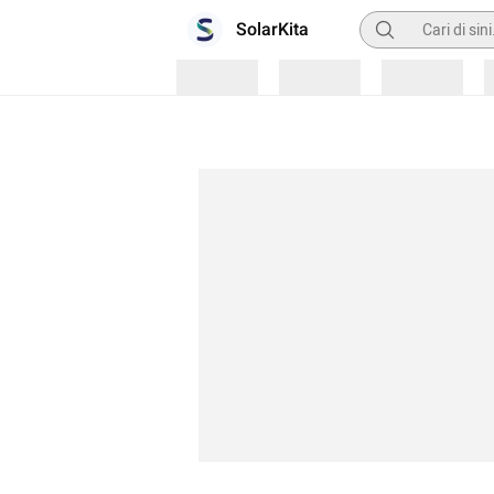
Pencarian
SolarKita
Loading
Loading
Loading