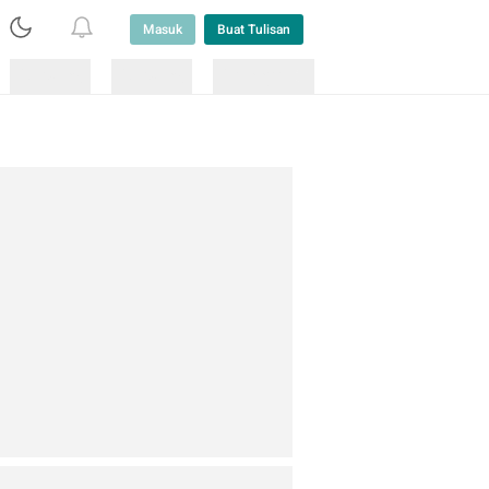
Masuk
Buat Tulisan
Loading
Loading
Lainnya