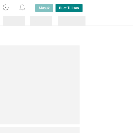
Masuk
Buat Tulisan
Loading
Loading
Lainnya