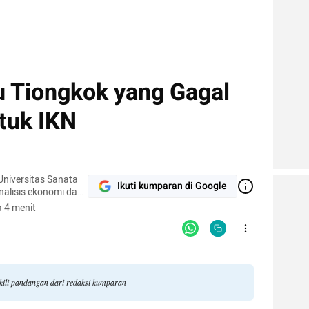
u Tiongkok yang Gagal
tuk IKN
niversitas Sanata
Ikuti kumparan di Google
nalisis ekonomi dan
lalui berbagai
 4 menit
ar bukan hanya dari
ta.
akili pandangan dari redaksi kumparan