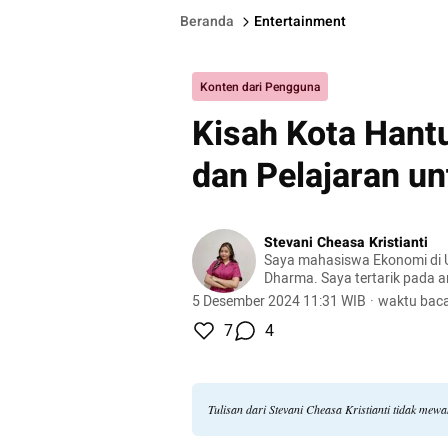
Beranda
Entertainment
Konten dari Pengguna
Kisah Kota Hant
dan Pelajaran un
Stevani Cheasa Kristianti
Saya mahasiswa Ekonomi di U
Dharma. Saya tertarik pada a
terus mengembangkan diri me
5 Desember 2024 11:31 WIB
·
waktu baca
pengalaman. Bagi saya, belaj
7
4
buku, tapi juga dari dunia nya
Tulisan dari Stevani Cheasa Kristianti tidak mew