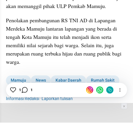
akan memanggil pihak ULP Pemkab Mamuju.
Penolakan pembangunan RS TNI AD di Lapangan 
Merdeka Mamuju lantaran lapangan yang berada di 
tengah Kota Mamuju itu telah menjadi ikon serta 
memiliki nilai sejarah bagi warga. Selain itu, juga 
merupakan ruang terbuka hijau dan ruang publik bagi 
warga.
Mamuju
News
Kabar Daerah
Rumah Sakit
Sulawesi Barat
DPRD
1
1
Informasi Redaksi
·
Laporkan tulisan
Tim Editor
Editor Section