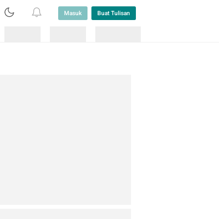
Masuk
Buat Tulisan
Loading
Loading
Lainnya