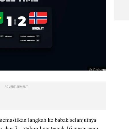
Perbesar
ADVERTISEMENT
emastikan langkah ke babak selanjutnya 
 skor 2-1 dalam laga babak 16 besar yang 