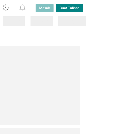
Masuk
Buat Tulisan
Loading
Loading
Lainnya