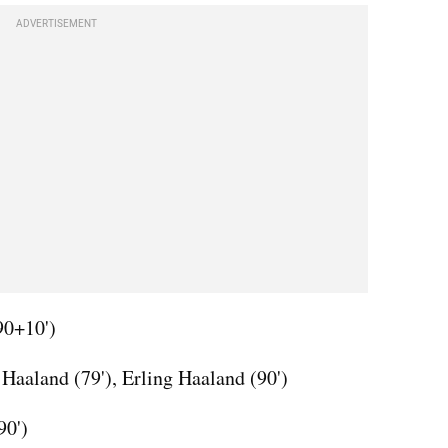
ADVERTISEMENT
90+10')
Haaland (79'), Erling Haaland (90')
90')