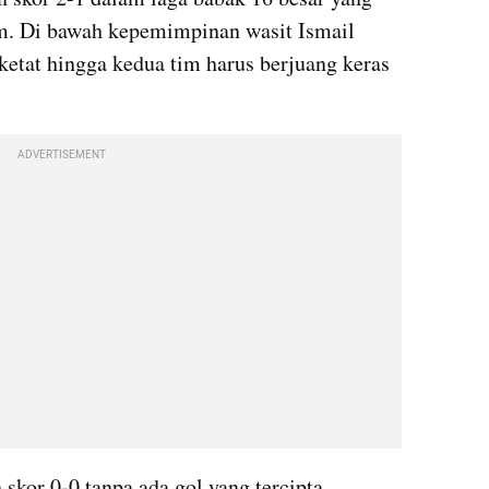
m. Di bawah kepemimpinan wasit Ismail 
 ketat hingga kedua tim harus berjuang keras 
ADVERTISEMENT
kor 0-0 tanpa ada gol yang tercipta 