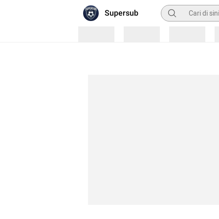
Pencarian
Supersub
Loading
Loading
Loading