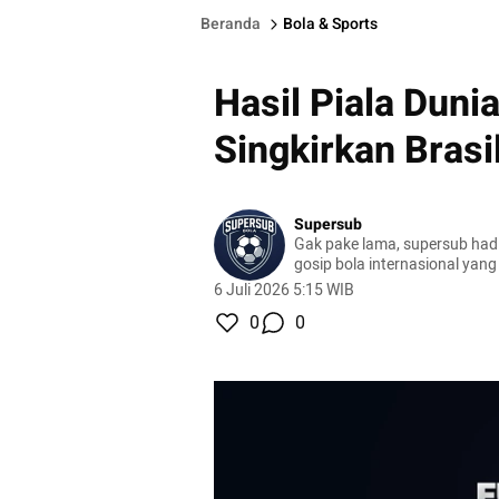
Beranda
Bola & Sports
Hasil Piala Duni
Singkirkan Brasi
Supersub
Gak pake lama, supersub had
gosip bola internasional yang 
6 Juli 2026 5:15 WIB
0
0