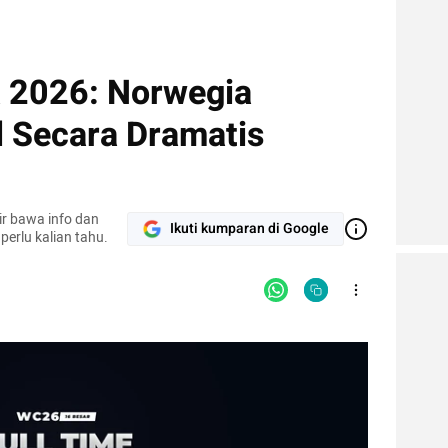
a 2026: Norwegia
l Secara Dramatis
ir bawa info dan
Ikuti kumparan di Google
perlu kalian tahu.