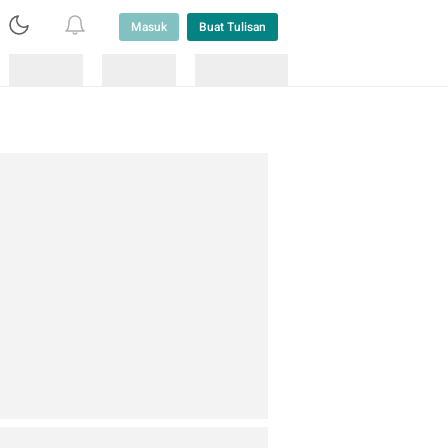
Masuk
Buat Tulisan
Loading
Loading
Lainnya