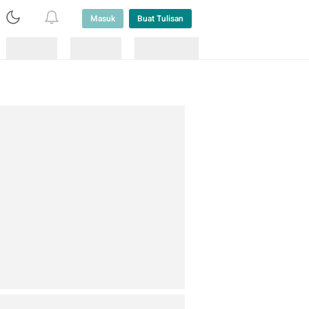
Masuk
Buat Tulisan
Loading
Loading
Lainnya