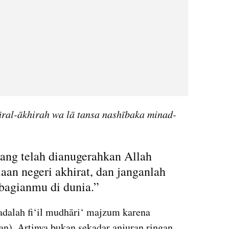
ral-ākhirah wa lā tansa nashībaka minad-
ang telah dianugerahkan Allah 
an negeri akhirat, dan janganlah 
bagianmu di dunia.”
adalah fi‘il mudhāri‘ majzum karena 
an). Artinya bukan sekadar anjuran ringan, 