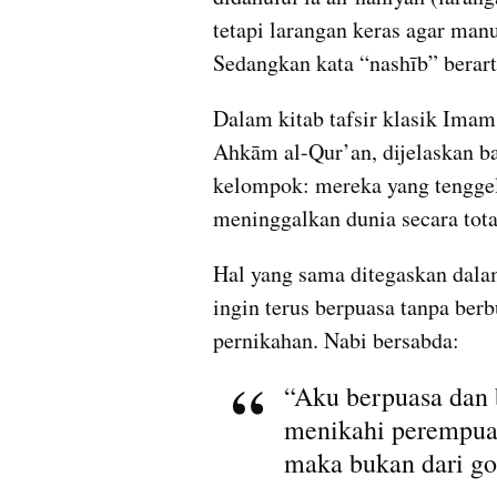
tetapi larangan keras agar manu
Sedangkan kata “nashīb” berart
Dalam kitab tafsir klasik Imam
Ahkām al-Qur’an, dijelaskan ba
kelompok: mereka yang tengge
meninggalkan dunia secara tota
Hal yang sama ditegaskan dalam hadis Nabi ﷺ ket
ingin terus berpuasa tanpa berb
pernikahan. Nabi bersabda:
“Aku berpuasa dan b
menikahi perempua
maka bukan dari go