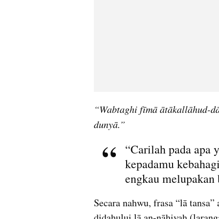
“Wabtaghi fīmā ātākallāhud-dā
dunyā.”
“Carilah pada apa y
kepadamu kebahagia
engkau melupakan 
Secara nahwu, frasa “lā tansa” 
didahului lā an-nāhiyah (larang