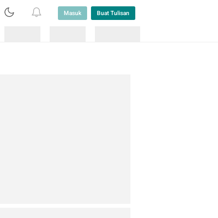
Masuk
Buat Tulisan
Loading
Loading
Lainnya