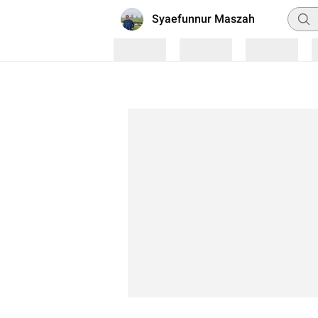
Penca
Syaefunnur Maszah
Loading
Loading
Loading