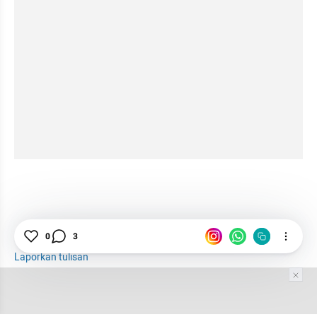
0
3
Laporkan tulisan
Tim Editor
Editor Section