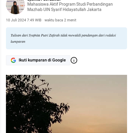
Mahasiswa Aktif Program Studi Perbandingan
Mazhab UIN Syarif Hidayatullah Jakarta
10 Juli 2024 7:49 WIB
·
waktu baca 2 menit
Tulisan dari Syafnita Putri Zafirah tidak mewakili pandangan dari redaksi
kumparan
Ikuti kumparan di Google