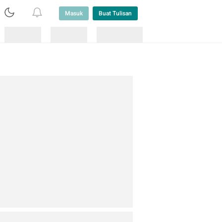
Masuk
Buat Tulisan
Loading
Loading
Lainnya