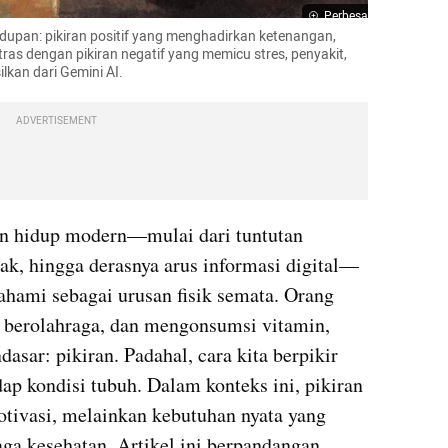
Perbesar
idupan: pikiran positif yang menghadirkan ketenangan, 
as dengan pikiran negatif yang memicu stres, penyakit, 
lkan dari Gemini AI.
ADVERTISEMENT
n hidup modern—mulai dari tuntutan 
ak, hingga derasnya arus informasi digital—
ahami sebagai urusan fisik semata. Orang 
berolahraga, dan mengonsumsi vitamin, 
asar: pikiran. Padahal, cara kita berpikir 
p kondisi tubuh. Dalam konteks ini, pikiran 
otivasi, melainkan kebutuhan nyata yang 
a kesehatan. Artikel ini berpandangan 