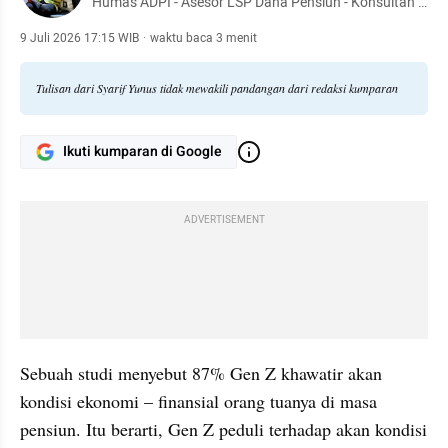
Humas ADPI - Asesor LSP Dana Pensiun - Konsultan -
Dr. Manajemen Pendidikan - Pendiri TBM Lentera
Pustaka - Penulis 54 buku
9 Juli 2026 17:15 WIB
·
waktu baca 3 menit
Tulisan dari Syarif Yunus tidak mewakili pandangan dari redaksi kumparan
Ikuti kumparan di Google
ADVERTISEMENT
Sebuah studi menyebut 87% Gen Z khawatir akan 
kondisi ekonomi – finansial orang tuanya di masa 
pensiun. Itu berarti, Gen Z peduli terhadap akan kondisi 