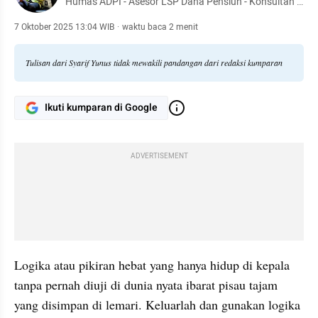
Humas ADPI - Asesor LSP Dana Pensiun - Konsultan -
Dr. Manajemen Pendidikan - Pendiri TBM Lentera
Pustaka - Penulis 54 buku
7 Oktober 2025 13:04 WIB
·
waktu baca 2 menit
Tulisan dari Syarif Yunus tidak mewakili pandangan dari redaksi kumparan
Ikuti kumparan di Google
ADVERTISEMENT
Logika atau pikiran hebat yang hanya hidup di kepala 
tanpa pernah diuji di dunia nyata ibarat pisau tajam 
yang disimpan di lemari. Keluarlah dan gunakan logika 