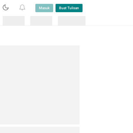
Masuk
Buat Tulisan
Loading
Loading
Lainnya