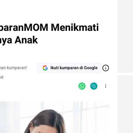
mparanMOM Menikmati
nya Anak
man kumparan!
Ikuti kumparan di Google
it