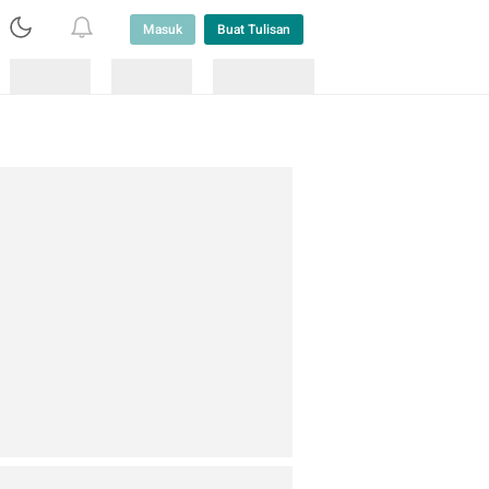
Masuk
Buat Tulisan
Loading
Loading
Lainnya