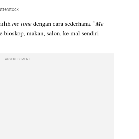
utterstock
ilih 
me time 
dengan cara sederhana. "
Me 
e bioskop, makan, salon, ke mal sendiri 
ADVERTISEMENT