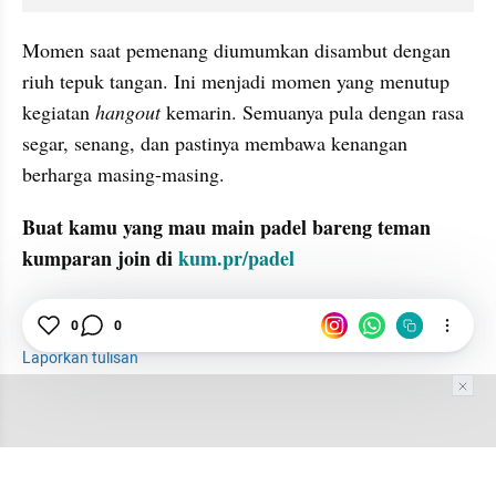
Momen saat pemenang diumumkan disambut dengan 
riuh tepuk tangan. Ini menjadi momen yang menutup 
kegiatan 
hangout 
kemarin. Semuanya pula dengan rasa 
segar, senang, dan pastinya membawa kenangan 
berharga masing-masing.
Buat kamu yang mau main padel bareng teman 
kumparan join di 
kum.pr/padel
Padel
Komunitas
Adjie Pangestu
0
0
Laporkan tulisan
Tim Editor
Editor Section