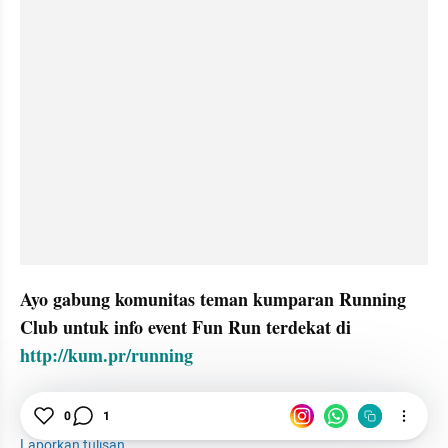
Ayo gabung komunitas teman kumparan Running 
Club untuk info event Fun Run terdekat di 
http://kum.pr/running
0
1
Lari
Jantung
Kardiovaskular
Laporkan tulisan