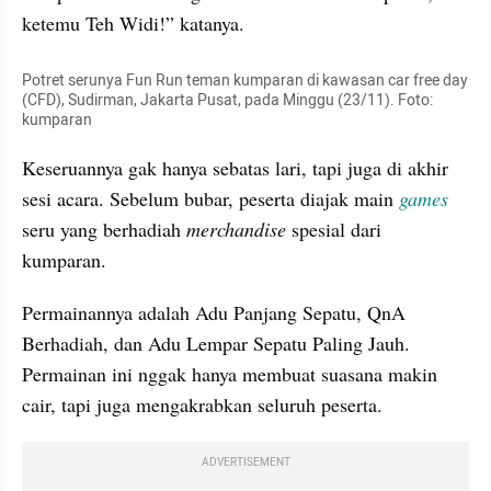
ketemu Teh Widi!” katanya.
Potret serunya Fun Run teman kumparan di kawasan car free day 
(CFD), Sudirman, Jakarta Pusat, pada Minggu (23/11). Foto: 
kumparan
Keseruannya gak hanya sebatas lari, tapi juga di akhir 
sesi acara. Sebelum bubar, peserta diajak main 
games 
seru yang berhadiah 
merchandise 
spesial dari 
kumparan.
Permainannya adalah Adu Panjang Sepatu, QnA 
Berhadiah, dan Adu Lempar Sepatu Paling Jauh. 
Permainan ini nggak hanya membuat suasana makin 
cair, tapi juga mengakrabkan seluruh peserta.
ADVERTISEMENT