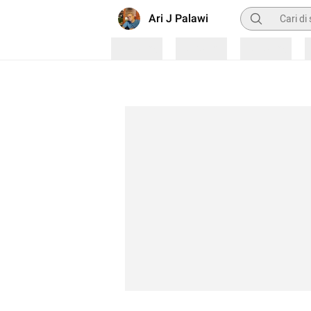
Pencarian
Ari J Palawi
Loading
Loading
Loading