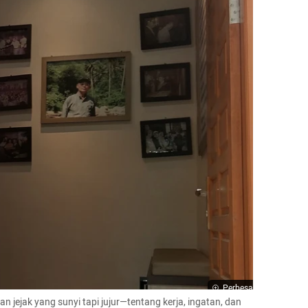
Perbesar
pan jejak yang sunyi tapi jujur—tentang kerja, ingatan, dan 