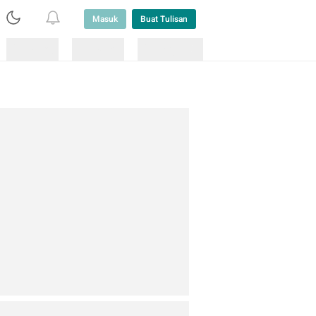
Masuk
Buat Tulisan
Loading
Loading
Lainnya