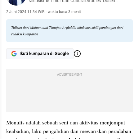
Mistisisme Timur dan Cultural Studies. Dosen
Departemen Ilmu Komunikasi Fakultas Ilmu Sosial dan
Ilmu Politik Universitas Andalas
2 Juni 2024 11:34 WIB
·
waktu baca 3 menit
Tulisan dari Muhammad Thaufan Arifuddin tidak mewakili pandangan dari
redaksi kumparan
Ikuti kumparan di Google
ADVERTISEMENT
Menulis adalah sebuah seni dan aktivitas menjemput 
keabadian, laku pengabdian dan mewariskan peradaban 