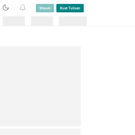
Masuk
Buat Tulisan
Loading
Loading
Lainnya