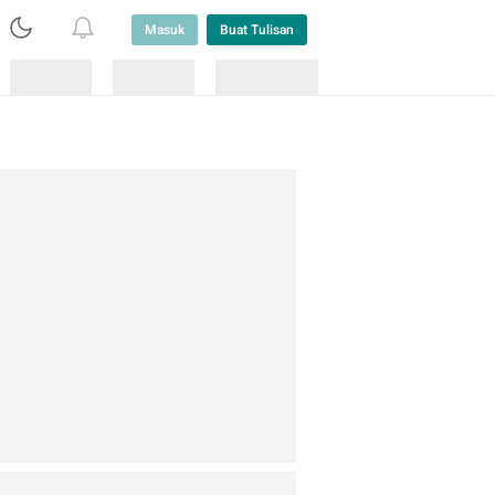
Masuk
Buat Tulisan
Loading
Loading
Lainnya