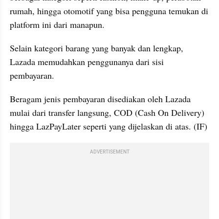
rumah, hingga otomotif yang bisa pengguna temukan di 
platform ini dari manapun.
Selain kategori barang yang banyak dan lengkap, 
Lazada memudahkan penggunanya dari sisi 
pembayaran. 
Beragam jenis pembayaran disediakan oleh Lazada 
mulai dari transfer langsung, COD (Cash On Delivery) 
hingga LazPayLater seperti yang dijelaskan di atas. (IF)
ADVERTISEMENT