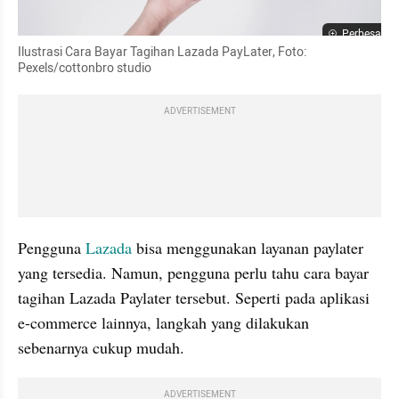
Perbesar
Ilustrasi Cara Bayar Tagihan Lazada PayLater, Foto: 
Pexels/cottonbro studio
ADVERTISEMENT
Pengguna 
Lazada
 bisa menggunakan layanan paylater 
yang tersedia. Namun, pengguna perlu tahu cara bayar 
tagihan Lazada Paylater tersebut. Seperti pada aplikasi 
e-commerce lainnya, langkah yang dilakukan 
sebenarnya cukup mudah.
ADVERTISEMENT