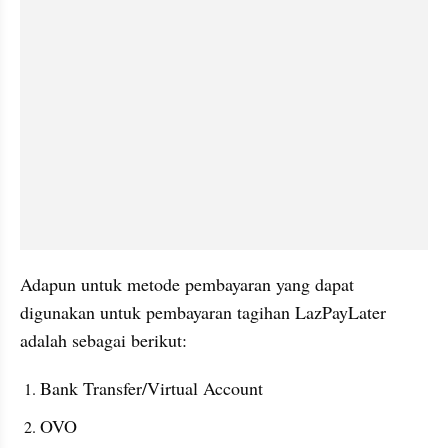
Adapun untuk metode pembayaran yang dapat 
digunakan untuk pembayaran tagihan LazPayLater 
adalah sebagai berikut:
Bank Transfer/Virtual Account
OVO