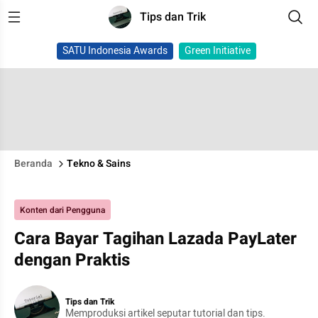
Tips dan Trik
SATU Indonesia Awards
Green Initiative
Beranda
Tekno & Sains
Konten dari Pengguna
Cara Bayar Tagihan Lazada PayLater
dengan Praktis
Tips dan Trik
Memproduksi artikel seputar tutorial dan tips.