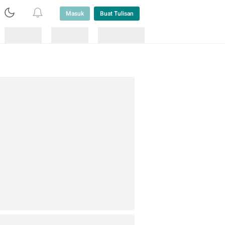
Masuk
Buat Tulisan
Loading
Loading
Lainnya