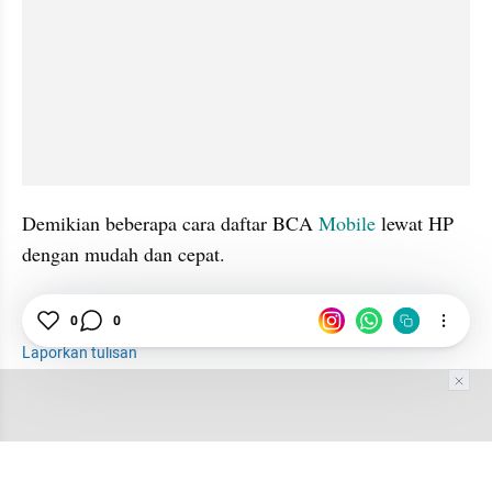
Demikian beberapa cara daftar BCA 
Mobile
 lewat HP 
dengan mudah dan cepat. 
0
0
BCA
Mobile
Aplikasi
Laporkan tulisan
Tim Editor
Editor Section