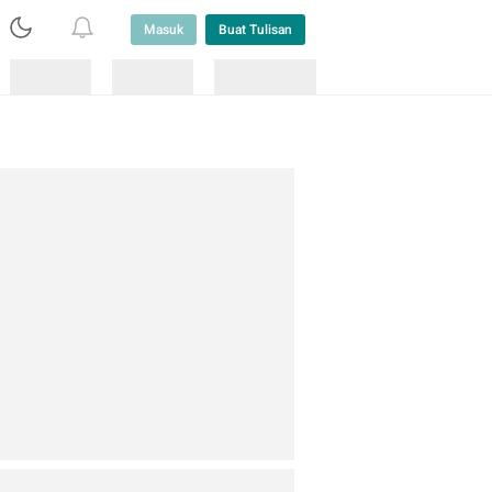
Masuk
Buat Tulisan
Loading
Loading
Lainnya