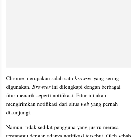
Chrome merupakan salah satu 
browse
r yang sering 
digunakan. 
Browser 
ini dilengkapi dengan berbagai 
fitur menarik seperti notifikasi. Fitur ini akan 
mengirimkan notifikasi dari situs 
web 
yang pernah 
dikunjungi.
Namun, tidak sedikit pengguna yang justru merasa 
terganggu dengan adanya notifikasi tersebut. Oleh sebab 