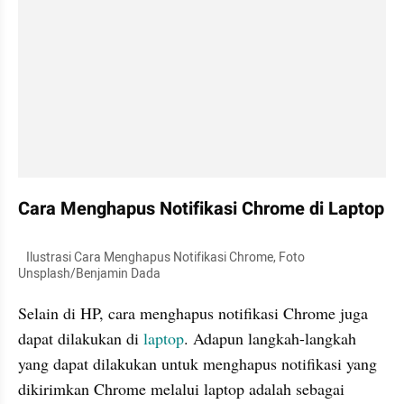
Cara Menghapus Notifikasi Chrome di Laptop
   Ilustrasi Cara Menghapus Notifikasi Chrome, Foto 
Unsplash/Benjamin Dada
Selain di HP, cara menghapus notifikasi Chrome juga 
dapat dilakukan di 
laptop
. Adapun langkah-langkah 
yang dapat dilakukan untuk menghapus notifikasi yang 
dikirimkan Chrome melalui laptop adalah sebagai 