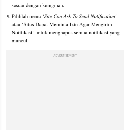
sesuai dengan keinginan.
Pilihlah menu ‘
Site Can Ask To Send Notification’
atau ‘Situs Dapat Meminta Izin Agar Mengirim 
Notifikasi’ untuk menghapus semua notifikasi yang 
muncul.
ADVERTISEMENT