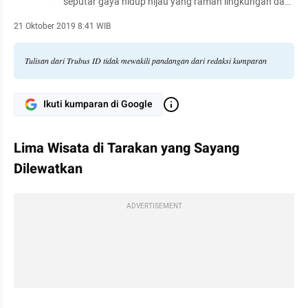
seputar gaya hidup hijau yang ramah lingkungan dan
peristiwa terkait alam, lingkungan, sosial, serta
pemberdayaan masyarakat untuk bumi kita yang
21 Oktober 2019 8:41 WIB
lebih hijau dan lestari
Tulisan dari Trubus ID tidak mewakili pandangan dari redaksi kumparan
Ikuti kumparan di Google
Lima Wisata di Tarakan yang Sayang 
Dilewatkan
ADVERTISEMENT