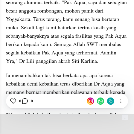
seorang alumnus terbaik. "Pak Aqua, saya dan sebagian 
besar anggota rombongan, mohon pamit dari 
Yogyakarta. Terus terang, kami senang bisa bertatap 
muka. Sekali lagi kami haturkan terima kasih yang 
sebanyak-banyaknya atas segala fasilitas yang Pak Aqua 
berikan kepada kami. Semoga Allah SWT membalas 
segala kebaikan Pak Aqua yang terhormat. Aamiin 
Yra," Dr Lili panggilan akrab Siti Karlina.
Ia menambahkan tak bisa berkata apa-apa karena 
kebaikan demi kebaikan terus diberikan Dr Aqua yang 
memang berniat memberikan pelayanan terbaik kepada 
siapa pun tamunya.
0
0
"Masya Allah kebaikan dan kebaikan lagi yang Pak 
Aqua lakukan. Kali ini khusus untuk rombongan dosen 
Fikom Unpad juga dibekali oleh-oleh bakpia. Kami 