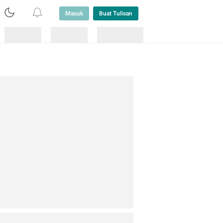
Masuk
Buat Tulisan
Loading
Loading
Lainnya