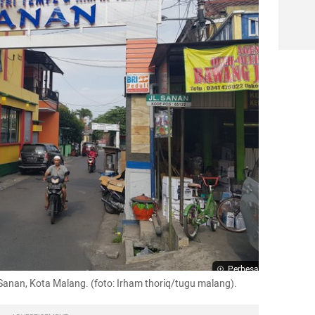
Perbesar
nan, Kota Malang. (foto: Irham thoriq/tugu malang).