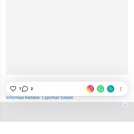
Generasi Milenial
Milenial
Malang
Pancasila
7
2
Informasi Redaksi
·
Laporkan tulisan
Tim Editor
Editor Section