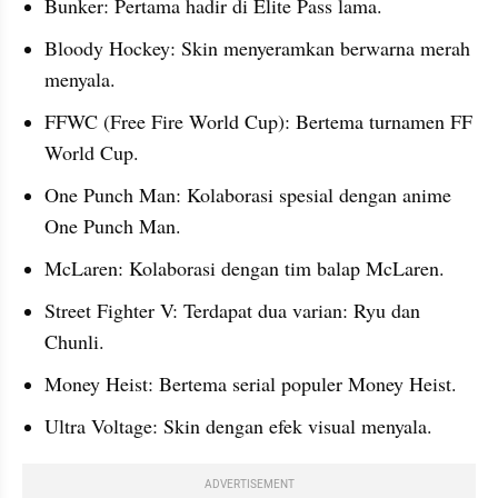
Bunker: Pertama hadir di Elite Pass lama.
Bloody Hockey: Skin menyeramkan berwarna merah 
menyala.
FFWC (Free Fire World Cup): Bertema turnamen FF 
World Cup.
One Punch Man: Kolaborasi spesial dengan anime 
One Punch Man.
McLaren: Kolaborasi dengan tim balap McLaren.
Street Fighter V: Terdapat dua varian: Ryu dan 
Chunli.
Money Heist: Bertema serial populer Money Heist.
Ultra Voltage: Skin dengan efek visual menyala.
ADVERTISEMENT