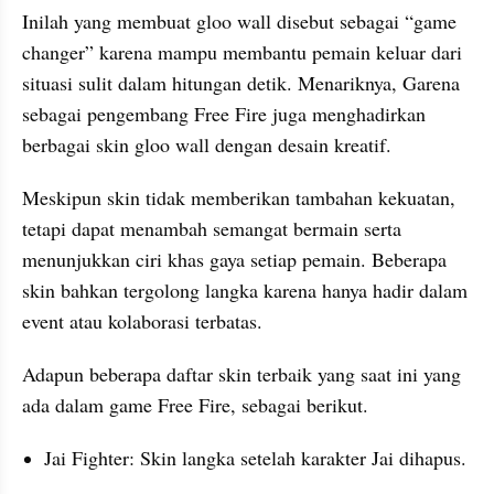
Inilah yang membuat gloo wall disebut sebagai “game 
changer” karena mampu membantu pemain keluar dari 
situasi sulit dalam hitungan detik. Menariknya, Garena 
sebagai pengembang Free Fire juga menghadirkan 
berbagai skin gloo wall dengan desain kreatif.
Meskipun skin tidak memberikan tambahan kekuatan, 
tetapi dapat menambah semangat bermain serta 
menunjukkan ciri khas gaya setiap pemain. Beberapa 
skin bahkan tergolong langka karena hanya hadir dalam 
event atau kolaborasi terbatas.
Adapun beberapa daftar skin terbaik yang saat ini yang 
ada dalam game Free Fire, sebagai berikut.
Jai Fighter: Skin langka setelah karakter Jai dihapus.