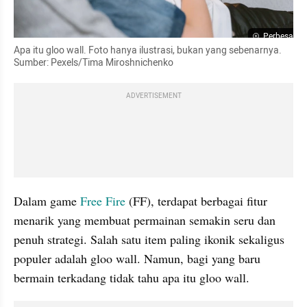
Perbesar
Apa itu gloo wall. Foto hanya ilustrasi, bukan yang sebenarnya. 
Sumber: Pexels/Tima Miroshnichenko 
ADVERTISEMENT
Dalam game 
Free Fire
 (FF), terdapat berbagai fitur 
menarik yang membuat permainan semakin seru dan 
penuh strategi. Salah satu item paling ikonik sekaligus 
populer adalah gloo wall. Namun, bagi yang baru 
bermain terkadang tidak tahu apa itu gloo wall.