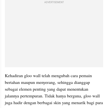
ADVERTISEMENT
Kehadiran gloo wall telah mengubah cara pemain 
bertahan maupun menyerang, sehingga dianggap 
sebagai elemen penting yang dapat menentukan 
jalannya pertempuran. Tidak hanya berguna, gloo wall 
juga hadir dengan berbagai skin yang menarik bagi para 