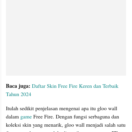
Baca juga: 
Daftar Skin Free Fire Keren dan Terbaik 
Tahun 2024
Itulah sedikit penjelasan mengenai apa itu gloo wall 
dalam 
game 
Free Fire. Dengan fungsi serbaguna dan 
koleksi skin yang menarik, gloo wall menjadi salah satu 