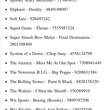
Slipknot - Duality - 4849198097
Soft Jazz - 926493242
Squid Game - Theme - 7535587224
Super Smash Bros Melee - Final Destination - 
2801308469
System of a Down - Chop Suey - 4556134799
The Anxiety - Meet Me At Our Spot - 7308941449
The Notorious B.I.G. - Big Poppa - 6209631384
The Rolling Stones - Paint It Black - 6828176320
The Wailers - I Shot the Sheriff - 150269919
Wii Sports - Boxing (Results) - 5899797296
Wiz Khalifa - Black And Yellow - 139235100