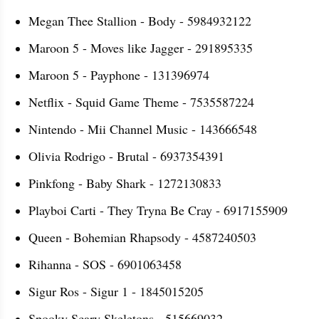
Megan Thee Stallion - Body - 5984932122
Maroon 5 - Moves like Jagger - 291895335
Maroon 5 - Payphone - 131396974
Netflix - Squid Game Theme - 7535587224
Nintendo - Mii Channel Music - 143666548
Olivia Rodrigo - Brutal - 6937354391
Pinkfong - Baby Shark - 1272130833
Playboi Carti - They Tryna Be Cray - 6917155909
Queen - Bohemian Rhapsody - 4587240503
Rihanna - SOS - 6901063458
Sigur Ros - Sigur 1 - 1845015205
Spooky Scary Skeletons - 515669032