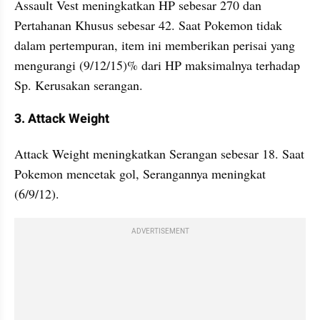
Assault Vest meningkatkan HP sebesar 270 dan 
Pertahanan Khusus sebesar 42. Saat Pokemon tidak 
dalam pertempuran, item ini memberikan perisai yang 
mengurangi (9/12/15)% dari HP maksimalnya terhadap 
Sp. Kerusakan serangan.
3. Attack Weight
Attack Weight meningkatkan Serangan sebesar 18. Saat 
Pokemon mencetak gol, Serangannya meningkat 
(6/9/12).
ADVERTISEMENT