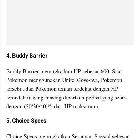
4. Buddy Barrier
Buddy Barrier meningkatkan HP sebesar 600. Saat 
Pokemon menggunakan Unite Move-nya, Pokemon 
tersebut dan Pokemon teman terdekat dengan HP 
terendah masing-masing diberikan perisai yang setara 
dengan (20/30/40)% dari HP maksimum.
5. Choice Specs
Choice Specs meningkatkan Serangan Spesial sebesar 