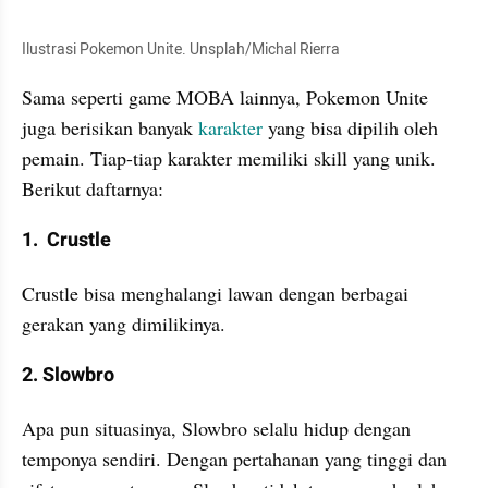
Ilustrasi Pokemon Unite. Unsplah/Michal Rierra
Sama seperti game MOBA lainnya, Pokemon Unite 
juga berisikan banyak
 karakter
 yang bisa dipilih oleh 
pemain. Tiap-tiap karakter memiliki skill yang unik. 
Berikut daftarnya:
1.  Crustle
Crustle bisa menghalangi lawan dengan berbagai 
gerakan yang dimilikinya.
2. Slowbro
Apa pun situasinya, Slowbro selalu hidup dengan 
temponya sendiri. Dengan pertahanan yang tinggi dan 