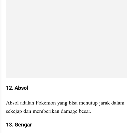
12. Absol
Absol adalah Pokemon yang bisa menutup jarak dalam 
sekejap dan memberikan damage besar.
13. Gengar