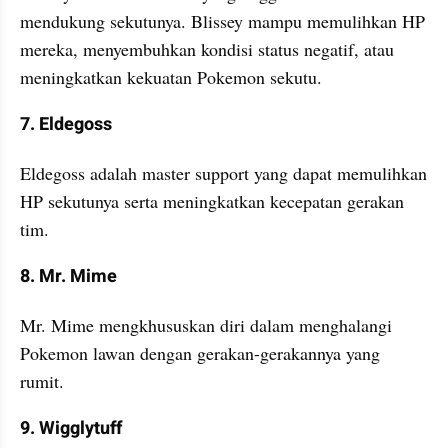
mendukung sekutunya. Blissey mampu memulihkan HP 
mereka, menyembuhkan kondisi status negatif, atau 
meningkatkan kekuatan Pokemon sekutu.
7. Eldegoss
Eldegoss adalah master support yang dapat memulihkan 
HP sekutunya serta meningkatkan kecepatan gerakan 
tim.
8. Mr. Mime
Mr. Mime mengkhususkan diri dalam menghalangi 
Pokemon lawan dengan gerakan-gerakannya yang 
rumit.
9. Wigglytuff