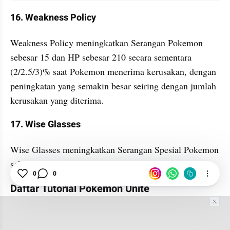
16. Weakness Policy
Weakness Policy meningkatkan Serangan Pokemon 
sebesar 15 dan HP sebesar 210 secara sementara 
(2/2.5/3)% saat Pokemon menerima kerusakan, dengan 
peningkatan yang semakin besar seiring dengan jumlah 
kerusakan yang diterima.
17. Wise Glasses
Wise Glasses meningkatkan Serangan Spesial Pokemon 
sebesar 39, meningkatkan sebesar (3/5/7)%.
0
0
Daftar Tutorial Pokemon Unite
Ilustrasi Pokemon Unite. Unsplah/Lia