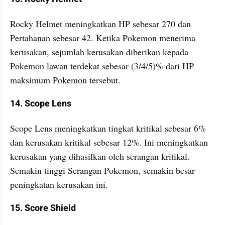
Rocky Helmet meningkatkan HP sebesar 270 dan 
Pertahanan sebesar 42. Ketika Pokemon menerima 
kerusakan, sejumlah kerusakan diberikan kepada 
Pokemon lawan terdekat sebesar (3/4/5)% dari HP 
maksimum Pokemon tersebut.
14. Scope Lens
Scope Lens meningkatkan tingkat kritikal sebesar 6% 
dan kerusakan kritikal sebesar 12%. Ini meningkatkan 
kerusakan yang dihasilkan oleh serangan kritikal. 
Semakin tinggi Serangan Pokemon, semakin besar 
peningkatan kerusakan ini.
15. Score Shield