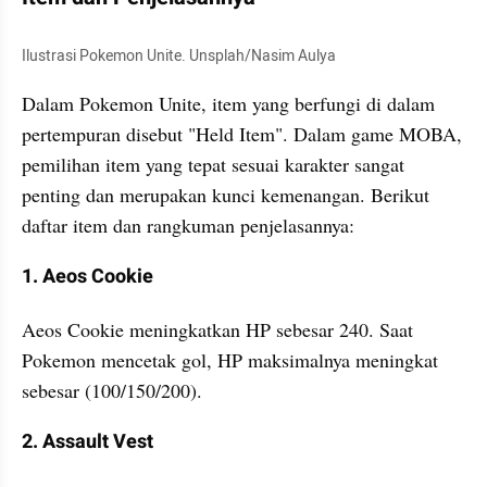
Ilustrasi Pokemon Unite. Unsplah/Nasim Aulya
Dalam Pokemon Unite, item yang berfungi di dalam 
pertempuran disebut "Held Item". Dalam game MOBA, 
pemilihan item yang tepat sesuai karakter sangat 
penting dan merupakan kunci kemenangan. Berikut 
daftar item dan rangkuman penjelasannya:
1. Aeos Cookie
Aeos Cookie meningkatkan HP sebesar 240. Saat 
Pokemon mencetak gol, HP maksimalnya meningkat 
sebesar (100/150/200).
2. Assault Vest