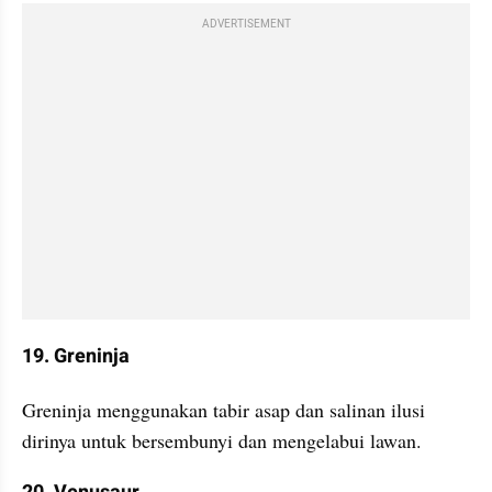
ADVERTISEMENT
19. Greninja
Greninja menggunakan tabir asap dan salinan ilusi 
dirinya untuk bersembunyi dan mengelabui lawan.