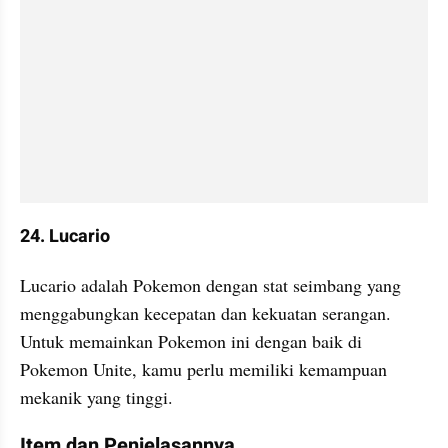
24. Lucario
Lucario adalah Pokemon dengan stat seimbang yang 
menggabungkan kecepatan dan kekuatan serangan. 
Untuk memainkan Pokemon ini dengan baik di 
Pokemon Unite, kamu perlu memiliki kemampuan 
mekanik yang tinggi.
Item dan Penjelasannya