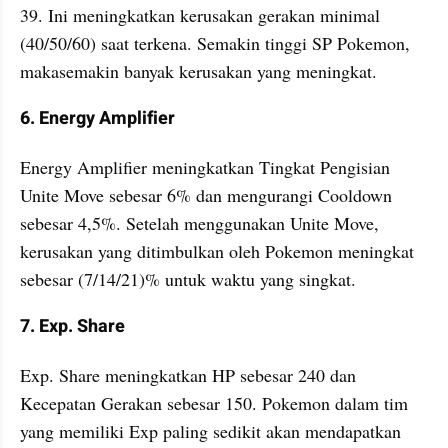
39. Ini meningkatkan kerusakan gerakan minimal 
(40/50/60) saat terkena. Semakin tinggi SP Pokemon, 
makasemakin banyak kerusakan yang meningkat.
6. Energy Amplifier
Energy Amplifier meningkatkan Tingkat Pengisian 
Unite Move sebesar 6% dan mengurangi Cooldown 
sebesar 4,5%. Setelah menggunakan Unite Move, 
kerusakan yang ditimbulkan oleh Pokemon meningkat 
sebesar (7/14/21)% untuk waktu yang singkat.
7. Exp. Share
Exp. Share meningkatkan HP sebesar 240 dan 
Kecepatan Gerakan sebesar 150. Pokemon dalam tim 
yang memiliki Exp paling sedikit akan mendapatkan 