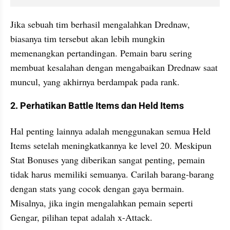
Jika sebuah tim berhasil mengalahkan Drednaw, 
biasanya tim tersebut akan lebih mungkin 
memenangkan pertandingan. Pemain baru sering 
membuat kesalahan dengan mengabaikan Drednaw saat 
muncul, yang akhirnya berdampak pada rank.
2. Perhatikan Battle Items dan Held Items
Hal penting lainnya adalah menggunakan semua Held 
Items setelah meningkatkannya ke level 20. Meskipun 
Stat Bonuses yang diberikan sangat penting, pemain 
tidak harus memiliki semuanya. Carilah barang-barang 
dengan stats yang cocok dengan gaya bermain. 
Misalnya, jika ingin mengalahkan pemain seperti 
Gengar, pilihan tepat adalah x-Attack.