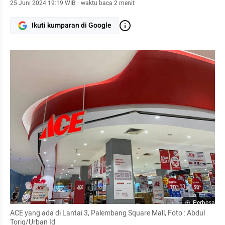
25 Juni 2024 19:19 WIB
·
waktu baca 2 menit
Ikuti kumparan di Google
Perbesar
ACE yang ada di Lantai 3, Palembang Square Mall, Foto : Abdul 
Toriq/Urban Id