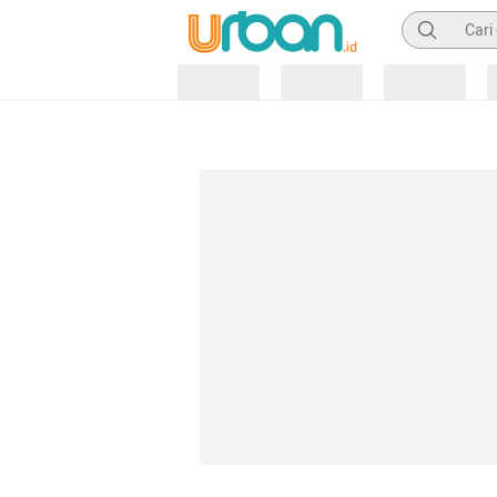
Pencarian
Loading
Loading
Loading