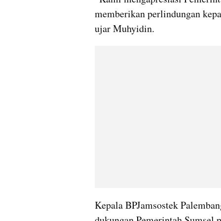
memberikan perlindungan kepada
ujar Muhyidin.
Kepala BPJamsostek Palembang,
dukungan Pemerintah Sumsel p