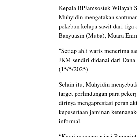
Kepala BPJamsostek Wilayah S
Muhyidin mengatakan santunan 
pekebun kelapa sawit dari tiga
Banyuasin (Muba), Muara Enim
"Setiap ahli waris menerima sa
JKM sendiri didanai dari Dana 
(15/5/2025).
Selain itu, Muhyidin menyebut
target perlindungan para pekerj
dirinya mengapresiasi peran a
kepesertaan jaminan ketenagaker
informal.
“Kami mengapresiasi Pemerinta