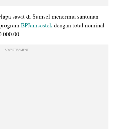
elapa sawit di Sumsel menerima santunan 
program 
BPJamsostek
 dengan total nominal 
0.000.00.
ADVERTISEMENT