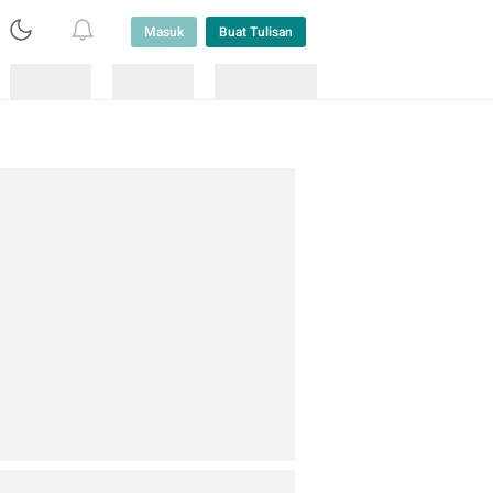
Masuk
Buat Tulisan
Loading
Loading
Lainnya