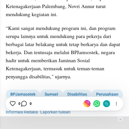
Ketenagakerjaan Palembang, Novri Annur turut 
mendukung kegiatan ini.
“Kami sangat mendukung program ini, dan program 
serupa lainnya untuk mendukung para pekerja dari 
berbagai latar belakang untuk tetap berkarya dan dapat 
bekerja. Dan tentusaja melalui BPJamsostek, negara 
hadir untuk memberikan Jaminan Sosial 
Ketenagakerjaan, termasuk untuk teman-teman 
penyangga disabilitas," ujarnya.
BPJamsostek
Sumsel
Disabilitas
Perusahaan
Kabar Daerah
1001 media online
0
0
Informasi Redaksi
·
Laporkan tulisan
Tim Editor
Editor Section