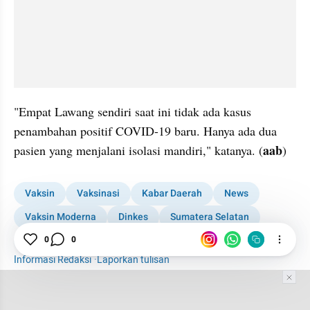
"Empat Lawang sendiri saat ini tidak ada kasus 
penambahan positif COVID-19 baru. Hanya ada dua 
aab
pasien yang menjalani isolasi mandiri," katanya. (
)
Vaksin
Vaksinasi
Kabar Daerah
News
Vaksin Moderna
Dinkes
Sumatera Selatan
0
0
Sumsel
1001 media online
Informasi Redaksi
·
Laporkan tulisan
Tim Editor
Editor Section