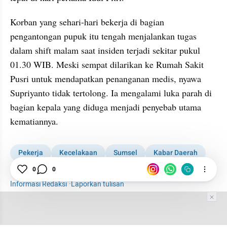
Korban yang sehari-hari bekerja di bagian 
pengantongan pupuk itu tengah menjalankan tugas 
dalam shift malam saat insiden terjadi sekitar pukul 
01.30 WIB. Meski sempat dilarikan ke Rumah Sakit 
Pusri untuk mendapatkan penanganan medis, nyawa 
Supriyanto tidak tertolong. Ia mengalami luka parah di 
bagian kepala yang diduga menjadi penyebab utama 
kematiannya.
Pekerja
Kecelakaan
Sumsel
Kabar Daerah
1001 media online
Kecelakaan Kerja
0
0
Informasi Redaksi
·
Laporkan tulisan
Tim Editor
Editor Section