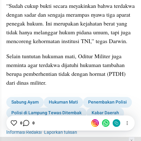
“Sudah cukup bukti secara meyakinkan bahwa terdakwa 
dengan sadar dan sengaja merampas nyawa tiga aparat 
penegak hukum. Ini merupakan kejahatan berat yang 
tidak hanya melanggar hukum pidana umum, tapi juga 
mencoreng kehormatan institusi TNI,” tegas Darwin.
Selain tuntutan hukuman mati, Oditur Militer juga 
meminta agar terdakwa dijatuhi hukuman tambahan 
berupa pemberhentian tidak dengan hormat (PTDH) 
dari dinas militer.
Sabung Ayam
Hukuman Mati
Penembakan Polisi
Polisi di Lampung Tewas Ditembak
Kabar Daerah
1001 media online
0
0
Informasi Redaksi
·
Laporkan tulisan