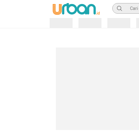
Pencarian
Loading
Loading
Loading