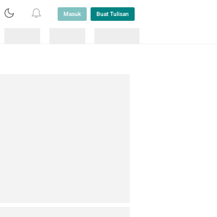
Masuk
Buat Tulisan
Loading
Loading
Lainnya