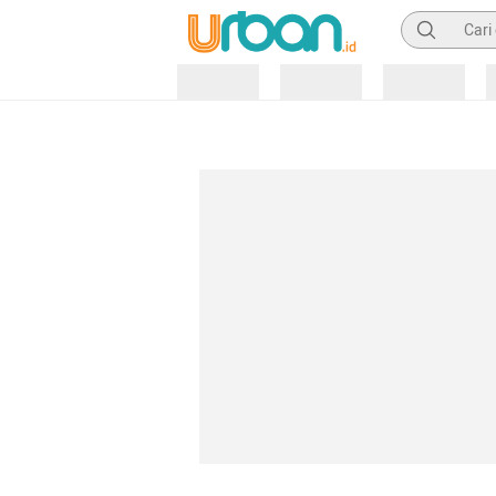
Pencarian
Loading
Loading
Loading