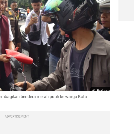
Perbesar
embagikan bendera merah putih ke warga Kota 
ADVERTISEMENT