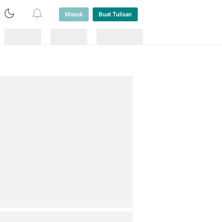
Masuk
Buat Tulisan
Loading
Loading
Lainnya