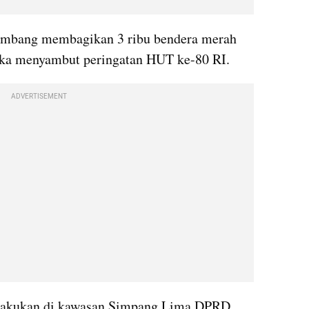
embang membagikan 3 ribu bendera merah 
gka menyambut peringatan HUT ke-80 RI.
ADVERTISEMENT
ilakukan di kawasan Simpang Lima DPRD 