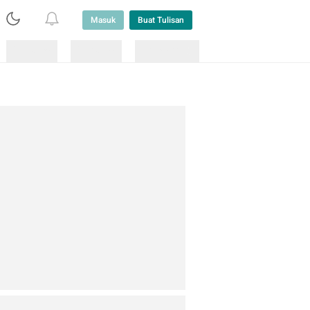
Masuk
Buat Tulisan
Loading
Loading
Lainnya