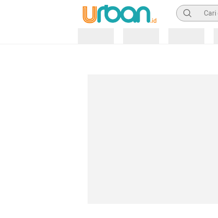
Pencarian
Loading
Loading
Loading