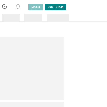
Masuk
Buat Tulisan
Loading
Loading
Lainnya