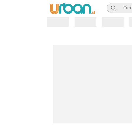
Pencarian
Loading
Loading
Loading