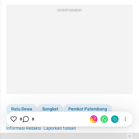
ADVERTISEMENT
Ratu Dewa
Songket
Pemkot Palembang
Sumsel
Palembang
Kabar Daerah
0
0
Informasi Redaksi
·
Laporkan tulisan
Tim Editor