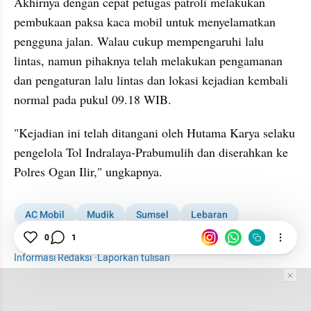
Akhirnya dengan cepat petugas patroli melakukan 
pembukaan paksa kaca mobil untuk menyelamatkan 
pengguna jalan. Walau cukup mempengaruhi lalu 
lintas, namun pihaknya telah melakukan pengamanan 
dan pengaturan lalu lintas dan lokasi kejadian kembali 
normal pada pukul 09.18 WIB.
"Kejadian ini telah ditangani oleh Hutama Karya selaku 
pengelola Tol Indralaya-Prabumulih dan diserahkan ke 
Polres Ogan Ilir," ungkapnya.
AC Mobil
Mudik
Sumsel
Lebaran
Kabar Daerah
1001 media online
0
1
Informasi Redaksi
·
Laporkan tulisan
Tim Editor
Editor Section