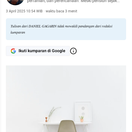
pertanian, dan perencanaan. Meski pensiun sejak
2021, semangat eksplorasi isu lingkungan, teknologi,
dan kesehatan mental tak pernah padam. Berdedikasi
3 April 2025 10:54 WIB
·
waktu baca 3 menit
penuh!
Tulisan dari DANIEL GAGARIN tidak mewakili pandangan dari redaksi
kumparan
Ikuti kumparan di Google