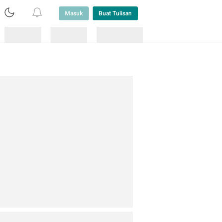
Masuk
Buat Tulisan
Loading
Loading
Lainnya