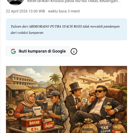
ketertarikan khusus pada isu-isu fiskal, keuangan
negara, dan peran perpajakan dalam pembangunan
nasional. Dengan latar belakang akademis di bidang
22 April 2026 13:00 WIB
·
waktu baca 3 menit
ekonomi dan pengalaman dalam riset kebijakan
Tulisan dari ARIMORADO PUTRA SYACH ROZI tidak mewakili pandangan
dari redaksi kumparan
Ikuti kumparan di Google