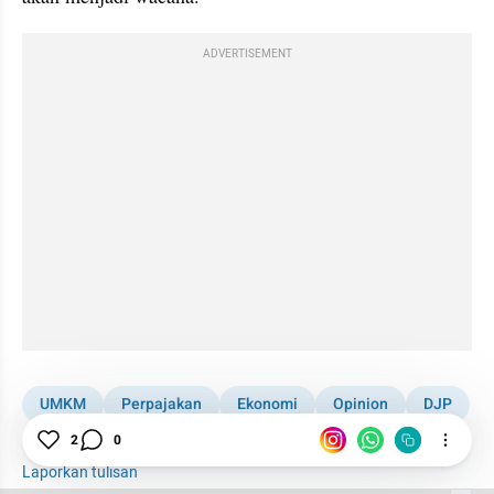
ADVERTISEMENT
UMKM
Perpajakan
Ekonomi
Opinion
DJP
Pajak
Indonesia
2
0
Laporkan tulisan